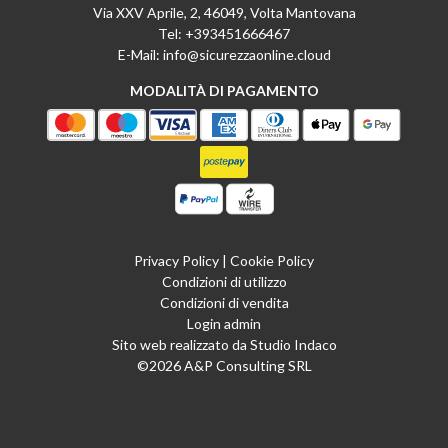
Via XXV Aprile, 2, 46049, Volta Mantovana
transazione iniziale, salvo che l’Utente non
Tel:
+393451666467
abbia espressamente convenuto altrimenti; in
E-Mail:
info@sicurezzaonline.cloud
ogni caso, il Titolare garantisce che l’Utente non
MODALITÀ DI PAGAMENTO
dovrà sostenere alcun costo quale conseguenza
di tale rimborso.
Privacy Policy
|
Cookie Policy
Condizioni di utilizzo
Condizioni di vendita
Login admin
Sito web realizzato da Studio Indaco
©2026 A&P Consulting SRL