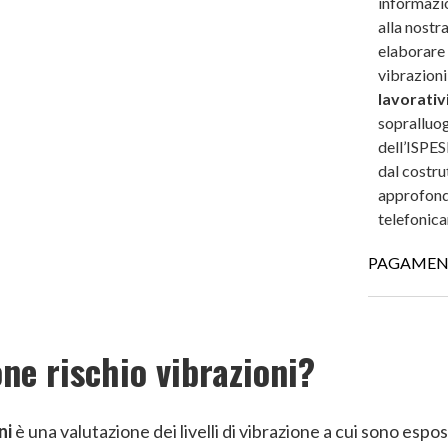
informazio
alla nostr
elaborare 
vibrazioni
lavorativ
sopralluog
dell’ISPES
dal costru
approfondi
telefonica
PAGAMEN
CARTE DI CR
one rischio vibrazioni?
PAYPAL (Pagam
ni
è una valutazione dei livelli di vibrazione a cui sono espos
€)