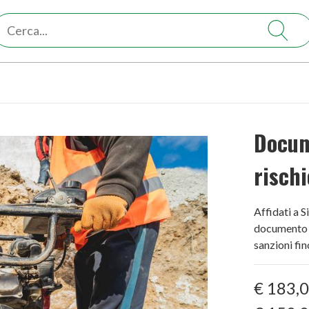
Docum
rischi
Affidati a S
documento d
sanzioni fin
€ 183,