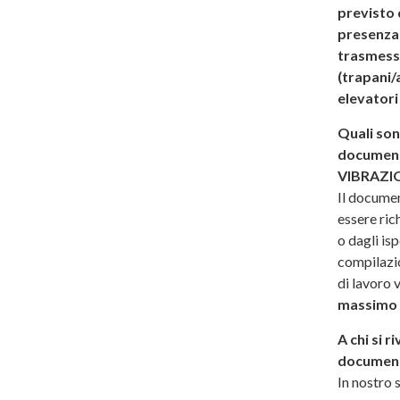
previsto 
presenza 
trasmess
(trapani/a
elevatori
Quali son
documento
VIBRAZI
Il documen
essere ric
o dagli is
compilazio
di lavoro
massimo d
A chi si r
documento
In nostro s