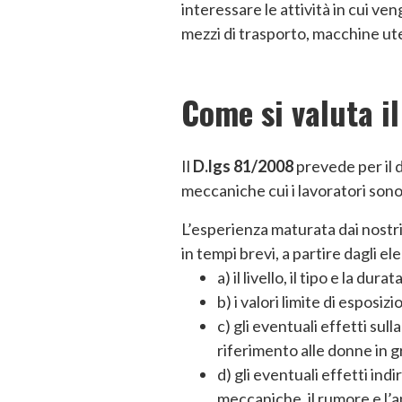
interessare le attività in cui v
mezzi di trasporto, macchine ut
Come si valuta il
Il
D.lgs 81/2008
prevede per il d
meccaniche cui i lavoratori sono
L’esperienza maturata dai nostri 
in tempi brevi, a partire dagli e
a) il livello, il tipo e la du
b) i valori limite di esposi
c) gli eventuali effetti sul
riferimento alle donne in g
d) gli eventuali effetti indi
meccaniche, il rumore e l’a