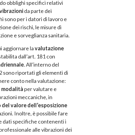
 obblighi specifici relativi
 vibrazioni
da parte dei
hi sono per i datori di lavoro e
ione dei rischi, le misure di
ione e sorveglianza sanitaria.
ui aggiornare la
valutazione
stabilita dall’art. 181 con
driennale
. All’interno del
 sono riportati gli elementi di
enere conto nella valutazione:
e
modalità
per valutare e
vibrazioni meccaniche, in
 del valore dell’esposizione
azioni. Inoltre, è possibile fare
 dati specifiche contenenti i
 professionale alle vibrazioni dei