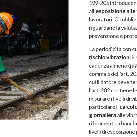
199-205 introducendo
all’
esposizione alle
lavoratori. Gli obblig
riguardano la valutaz
prevenzione e protez
La periodicità con c
rischio vibrazioni
è 
cadenza almeno
qua
comma 5 dell’art. 202
cui il datore deve t
l’art. 202 contiene l
misurare i livelli di 
particolare il
calcolo
giornaliera
alle vibr
riferimento a banche
livelli di esposizione