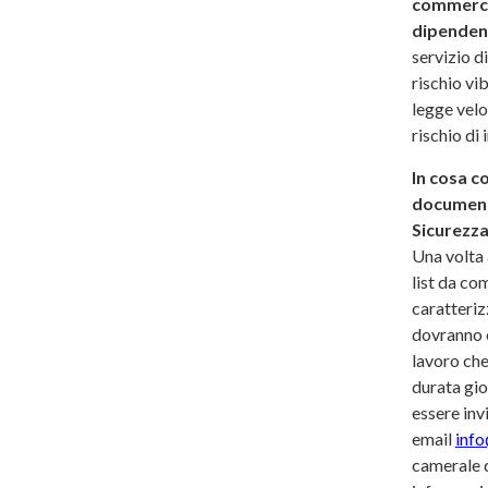
commercia
dipendent
servizio d
rischio vi
legge velo
rischio di 
In cosa co
documento
Sicurezza
Una volta 
list da co
caratteriz
dovranno e
lavoro che
durata gio
essere invi
email
info
camerale d