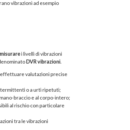
erano vibrazioni ad esempio
BANCARIO
misurare
i livelli di vibrazioni
o denominato
DVR vibrazioni
.
a effettuare valutazioni precise
intermittenti o a urti ripetuti;
ma mano-braccio e al corpo-intero;
ibili al rischio con particolare
azioni tra le vibrazioni