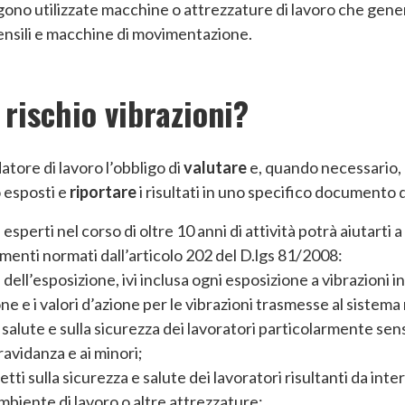
engono utilizzate macchine o attrezzature di lavoro che gen
ensili e macchine di movimentazione.
BONIFICO 
 rischio vibrazioni?
atore di lavoro l’obbligo di
valutare
e, quando necessario,
 esposti e
riportare
i risultati in uno specifico document
esperti nel corso di oltre 10 anni di attività potrà aiutarti 
lementi normati dall’articolo 202 del D.lgs 81/2008:
rata dell’esposizione, ivi inclusa ogni esposizione a vibrazioni 
zione e i valori d’azione per le vibrazioni trasmesse al siste
la salute e sulla sicurezza dei lavoratori particolarmente sens
ravidanza e ai minori;
retti sulla sicurezza e salute dei lavoratori risultanti da inter
mbiente di lavoro o altre attrezzature;