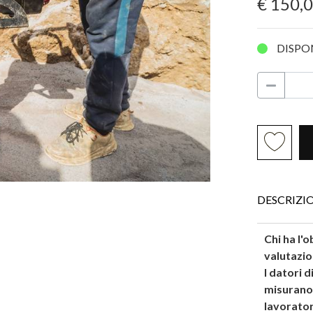
€ 150,
DISPO
DESCRIZI
Chi ha l'
valutazio
I datori 
misurano i
lavorator