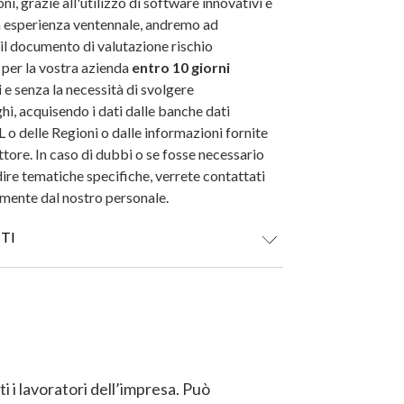
ni, grazie all'utilizzo di software innovativi e
a esperienza ventennale, andremo ad
il documento di valutazione rischio
 per la vostra azienda
entro 10 giorni
i
e senza la necessità di svolgere
hi, acquisendo i dati dalle banche dati
L o delle Regioni o dalle informazioni fornite
ttore. In caso di dubbi o se fosse necessario
re tematiche specifiche, verrete contattati
mente dal nostro personale.
TI
EDITO
ento in 3 rate senza interessi per ordini superiori a 30
ti i lavoratori dell’impresa. Può