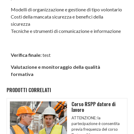
DUVRI;
Modelli di organizzazione e gestione di tipo volontario
Costi della mancata sicurezza e benefici della
organizzazione e gestione di emergenze,
sicurezza
primo soccorso, appalti e riunioni
Tecniche e strumenti di comunicazione e informazione
periodiche di sicurezza;
sorveglianza sanitaria;
informazione, formazione,
Verifica finale:
test
partecipazione, consultazione (ai sensi
Valutazione e monitoraggio della qualità
del D.Lgs. 81/08);
formativa
vigilanza sul rispetto delle procedure di
lavoro in sicurezza e verifiche
PRODOTTI CORRELATI
periodiche di applicazione ed efficacia
delle misure adottate;
Corso RSPP datore di
lavoro
Modelli di organizzazione e gestione
ATTENZIONE: la
volontari;
partecipazione è consentita
previa frequenza del corso
Costi della mancata sicurezza e benefici degli