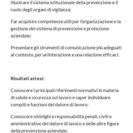
Illustrare il sistema istituzionale della prevenzione e il
civili e amministrative del datore di lavoro e
ruolo degli organi di vigilanza;
delle altre figure della prevenzione aziendale;
Far acquisire competenze utili per l’organizzazione e la
Illustrare il sistema istituzionale della
gestione del sistema di prevenzione e protezione
prevenzione e il ruolo degli organi di vigilanza;
aziendale;
Fornire strumenti utili per organizzare e
Presentare gli strumenti di comunicazione più adeguati
gestire il sistema di prevenzione e protezione
al contesto, per un’interazione e una relazione efficaci.
aziendale;
Presentare le modalità di comunicazione più
adeguate al contesto lavorativo per favorire
Risultati attesi:
un’interazione efficace.
Conoscere i principali riferimenti normativi in materia
Risultati attesi
di salute e sicurezza sul lavoro e saper individuare
compiti e funzioni del datore di lavoro;
Al termine del corso, i partecipanti saranno in grado
di:
Conoscere obblighi e responsabilità penali, civili e
amministrative del datore di lavoro e delle altre figure
conoscere la normativa principale in materia
della prevenzione aziendale;