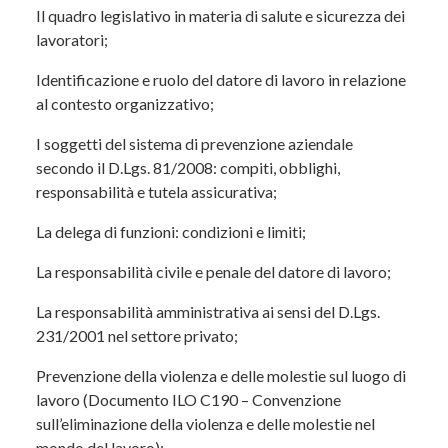
Il quadro legislativo in materia di salute e sicurezza dei
Modulo organizzazione e gestione della
lavoratori;
salute e sicurezza sul lavoro
Identificazione e ruolo del datore di lavoro in relazione
al contesto organizzativo;
Durata complessiva:
16 ore
Programma
I soggetti del sistema di prevenzione aziendale
secondo il D.Lgs. 81/2008: compiti, obblighi,
Modulo giuridico–normativo
responsabilità e tutela assicurativa;
– Argomenti trattati
La delega di funzioni: condizioni e limiti;
Quadro legislativo in materia di salute e
La responsabilità civile e penale del datore di lavoro;
sicurezza dei lavoratori;
La responsabilità amministrativa ai sensi del D.Lgs.
Identificazione e ruolo del datore di lavoro in
231/2001 nel settore privato;
relazione al contesto organizzativo;
Prevenzione della violenza e delle molestie sul luogo di
Soggetti del sistema di prevenzione aziendale
lavoro (Documento ILO C190 – Convenzione
secondo il D.Lgs. 81/2008: compiti, obblighi,
sull’eliminazione della violenza e delle molestie nel
responsabilità e tutela assicurativa;
mondo del lavoro);