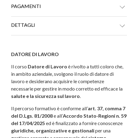
PAGAMENTI
CARTE DI CREDITO
DETTAGLI
Per i corsi in
e-learning
, è disponibile la funzione dei
sottotitoli
, che consente una maggiore
DATORE DI LAVORO
PAYPAL (Pagamento in 3 rate senza interessi per ordini superiori a
accessibilità ai contenuti formativi.
30 €)
Il corso
Datore di Lavoro
è rivolto a tutti coloro che,
DATORE DI LAVORO
in ambito aziendale, svolgono il ruolo di datore di
Il corso “Datore di Lavoro” è rivolto a chi, all’interno
lavoro e desiderano acquisire le competenze
BONIFICO BANCARIO
di un’azienda, svolge il ruolo di datore di lavoro e
necessarie per gestire in modo corretto ed efficace la
desidera acquisire strumenti e competenze per
salute e la sicurezza sul lavoro
.
gestire in maniera corretta ed efficace la salute e la
Il percorso formativo è conforme all’
art. 37, comma 7
sicurezza nei luoghi di lavoro.
del D.Lgs. 81/2008
e all’
Accordo Stato-Regioni n. 59
Il percorso formativo è conforme all’art. 37, comma
del 17/04/2025
ed è finalizzato a fornire conoscenze
7 del D.Lgs. 81/2008 e all’Accordo Stato-Regioni n.
giuridiche, organizzative e gestionali
per una
59 del 17/04/2025, ed è finalizzato a fornire
gestione concreta e consapevole del
sistema