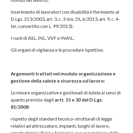
Delega di funzioni: condizioni e limiti;
Inserimento di lavoratori con disabilità (riferimento al
D.Lgs. 213/2003, art. 3, c. 3-bis; DL 6/2013, art. 9, c. 4-
Responsabilità civile e penale del datore di
ter, convertito con L. 99/2013);
lavoro;
I ruoli di ASL, INL, VVF e INAIL;
Responsabilità amministrativa ai sensi del
D.Lgs. 231/2001 nel settore privato;
Gli organi di vigilanza e le procedure ispettive.
Prevenzione di violenza e molestie sul lavoro
(riferimento ILO C190 – Convenzione
sull’eliminazione della violenza e delle molestie
Argomenti trattati nel modulo organizzazione e
nel mondo del lavoro);
gestione della salute e sicurezza sul lavoro:
Inserimento di lavoratori con disabilità
Le misure organizzative e gestionali di tutela ai sensi di
(riferimenti: D.Lgs. 213/2003, art. 3 c. 3-bis;
quanto previsto dagli
artt. 15 e 30 del D.Lgs.
DL 6/2013, art. 9 c. 4-ter, convertito con L.
81/2008
:
99/2013);
rispetto degli standard tecnico-strutturali di legge
Ruolo di ASL, INL, VVF e INAIL;
relativi ad attrezzature, impianti, luoghi di lavoro,
agenti chimici, fisici e biologici, con acquisizione della