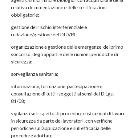
Organi di vigilanza e procedure ispettive.
relativa documentazione e delle certificazioni
Modulo organizzazione e
obbligatorie;
gestione della salute e
gestione del rischio interferenziale e
sicurezza sul lavoro –
redazione/gestione del DUVRI;
Argomenti trattati
organizzazione e gestione delle emergenze, del primo
soccorso, degli appalti e delle riunioni periodiche di
Misure organizzative e gestionali di tutela
sicurezza;
(artt. 15 e 30 del D.Lgs. 81/2008), con
sorveglianza sanitaria;
particolare attenzione a:
informazione, formazione, partecipazione e
rispetto degli standard tecnico–
consultazione di tutti i soggetti ai sensi del D.Lgs.
strutturali per attrezzature, impianti,
81/08;
luoghi di lavoro e agenti chimici, fisici e
biologici, inclusa la gestione di
vigilanza sul rispetto di procedure e istruzioni di lavoro
documentazione e certificazioni
in sicurezza da parte dei lavoratori, con verifiche
obbligatorie;
periodiche sull’applicazione e sull’efficacia delle
procedure adottate.
gestione del rischio interferenziale e