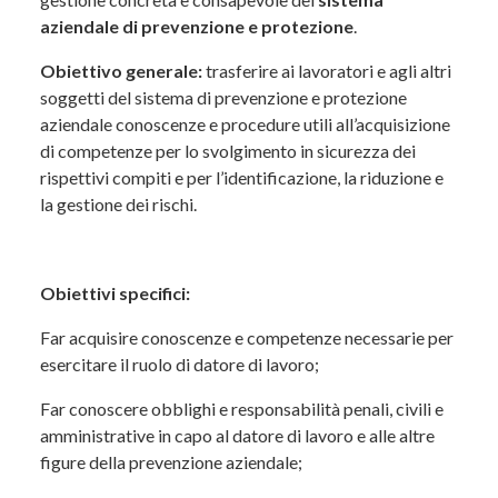
conoscenze di carattere giuridico, organizzativo e
aziendale di prevenzione e protezione
.
gestionale per una conduzione consapevole e
Obiettivo generale:
trasferire ai lavoratori e agli altri
concreta del sistema aziendale di prevenzione e
soggetti del sistema di prevenzione e protezione
protezione.
aziendale conoscenze e procedure utili all’acquisizione
Obiettivo
generale
di competenze per lo svolgimento in sicurezza dei
rispettivi compiti e per l’identificazione, la riduzione e
Trasmettere al Datore di Lavoro conoscenze e
la gestione dei rischi.
procedure utili ad acquisire competenze per
svolgere in sicurezza i propri compiti, nonché per
identificare, ridurre e gestire i rischi presenti in
Obiettivi specifici:
azienda.
Obiettivi specifici
Far acquisire conoscenze e competenze necessarie per
esercitare il ruolo di datore di lavoro;
Sviluppare conoscenze e competenze
Far conoscere obblighi e responsabilità penali, civili e
necessarie per l’esercizio del ruolo di datore di
amministrative in capo al datore di lavoro e alle altre
lavoro;
figure della prevenzione aziendale;
Approfondire obblighi e responsabilità penali,