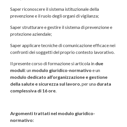
di salute e sicurezza sul lavoro e individuare
compiti e funzioni del datore di lavoro;
Saper riconoscere il sistema istituzionale della
prevenzione e il ruolo degli organi di vigilanza;
comprendere obblighi e responsabilità penali,
civili e amministrative del datore di lavoro e
Saper strutturare e gestire il sistema di prevenzione e
delle figure della prevenzione;
protezione aziendale;
riconoscere il sistema istituzionale della
Saper applicare tecniche di comunicazione efficace nei
prevenzione e il ruolo degli organi di vigilanza;
confronti dei soggetti del proprio contesto lavorativo.
organizzare e gestire il sistema di prevenzione
Il presente corso di formazione si articola in
due
e protezione in azienda;
moduli
: un
modulo giuridico-normativo
e un
modulo dedicato all’organizzazione e gestione
applicare tecniche di comunicazione efficace
della salute e sicurezza sul lavoro
, per una
durata
nei confronti dei soggetti coinvolti.
complessiva di 16 ore
.
Struttura del corso
Argomenti trattati nel modulo giuridico-
Il corso è articolato in
due moduli
:
normativo:
Modulo giuridico–normativo