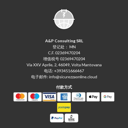
A&P Consulting SRL
登记处： MN
C.F. 02369470204
增值税号 02369470204
Via XXV Aprile, 2, 46049, Volta Mantovana
电话:
+393451666467
电子邮件:
info@sicurezzaonline.cloud
付款方式