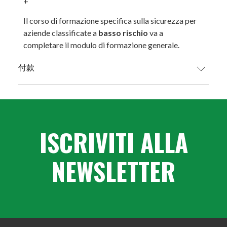
+
Il corso di formazione specifica sulla sicurezza per
aziende classificate a
basso rischio
va a
completare il modulo di formazione generale.
付款
信用卡
ISCRIVITI ALLA
贝宝 (超过 30 欧元的订单可分 3 期免息付款)
NEWSLETTER
银行转账