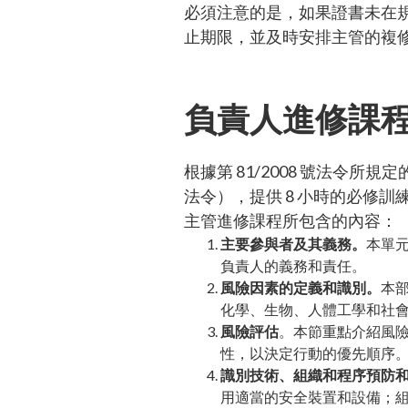
必須注意的是，如果證書未在
止期限，並及時安排主管的複
負責人進修課
根據第 81/2008 號法令所規
法令），提供 8 小時的必修
主管進修課程所包含的內容：
主要參與者及其義務。
本單
負責人的義務和責任。
風險因素的定義和識別。
本
化學、生物、人體工學和社
風險評估
。本節重點介紹風
性，以決定行動的優先順序
識別技術、組織和程序預防
用適當的安全裝置和設備；