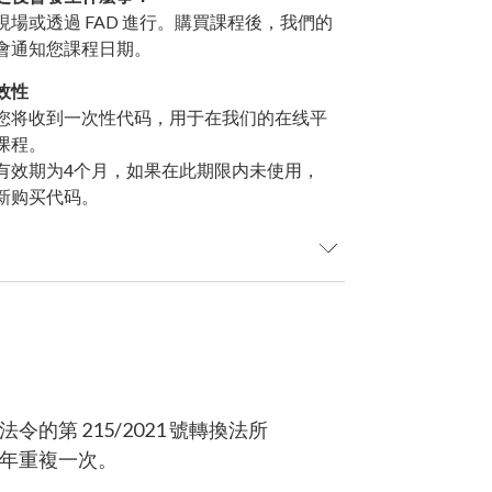
現場或透過 FAD 進行。購買課程後，我們的
會通知您課程日期。
效性
您将收到一次性代码，用于在我们的在线平
课程。
有效期为4个月，如果在此期限内未使用，
新购买代码。
30 欧元的订单可分 3 期免息付款)
的第 215/2021 號轉換法所
五年重複一次。