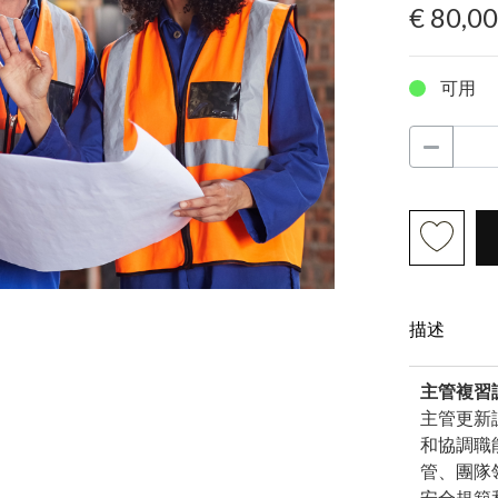
€ 80,0
可用
描述
主管複習
主管更新
和協調職
管、團隊
安全規範