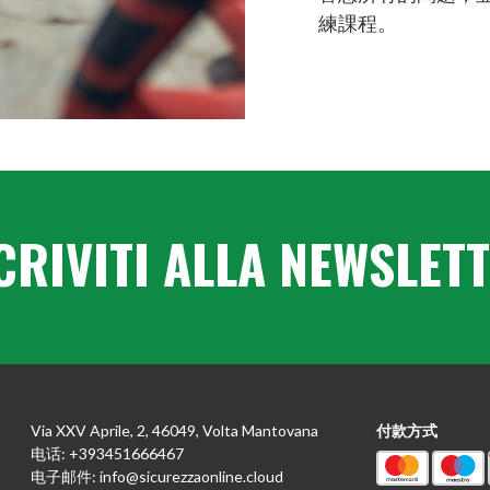
練課程。
CRIVITI ALLA NEWSLET
Via XXV Aprile, 2, 46049, Volta Mantovana
付款方式
电话:
+393451666467
电子邮件:
info@sicurezzaonline.cloud