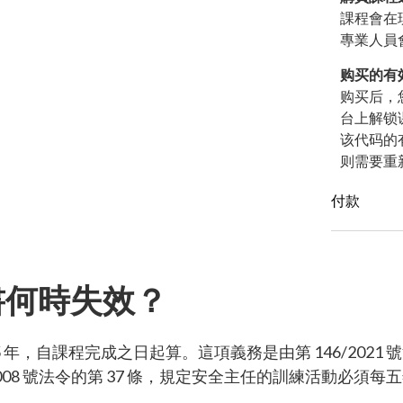
課程會在
專業人員
购买的有
购买后，
台上解锁
该代码的
则需要重
付款
信用卡
書何時失效？
贝宝 (超过 
，自課程完成之日起算。這項義務是由第 146/2021 號法令
2008 號法令的第 37 條，規定安全主任的訓練活動必須每