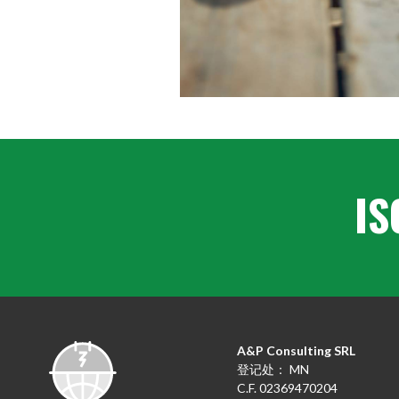
IS
A&P Consulting SRL
登记处： MN
C.F. 02369470204