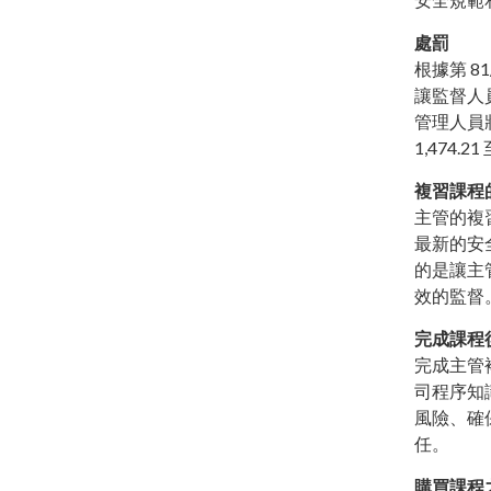
處罰
根據第 81
讓監督人
管理人員將
1,474.2
複習課程
主管的複
最新的安
的是讓主
效的監督
完成課程
完成主管
司程序知
風險、確
任。
購買課程